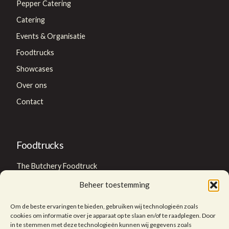
Pepper Catering
Catering
Events & Organisatie
Foodtrucks
Showcases
Over ons
Contact
Foodtrucks
The Butchery Foodtruck
Thai foodtruck
Beheer toestemming
Om de beste ervaringen te bieden, gebruiken wij technologieën zoals
cookies om informatie over je apparaat op te slaan en/of te raadplegen. Door
Foodtruck huren?
in te stemmen met deze technologieën kunnen wij gegevens zoals