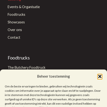
Events & Organisatie
Foodtrucks
Showcases
Over ons
Contact
Foodtrucks
The Butchery Foodtruck
Thai foodtruck
Beheer toestemming
Om de beste ervaringen te bieden, gebruiken wij technologieën zoals
cookies om informatie over je apparaat op te slaan en/of te raadplegen. Door
Foodtruck huren?
in te stemmen met deze technologieën kunnen wij gegevens zoals
surfgedrag of unieke ID's op deze site verwerken. Als je geen toestemming
geeft of uw toestemming intrekt, kan dit een nadelige invloed hebben op
Foodtrucks Groningen